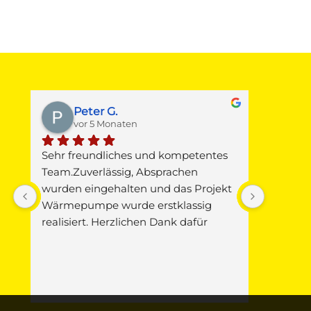
Peter G.
M
vor 5 Monaten
v
Sehr freundliches und kompetentes 
Gestern 
 
Team.Zuverlässig, Absprachen 
Junkers
wurden eingehalten und das Projekt 
Warmwas
Wärmepumpe wurde erstklassig 
Die Fa. 
realisiert. Herzlichen Dank dafür
Pitz mi
vorbei, d
 
Verursac
Wunder,
seinem F
i 
Jäger u