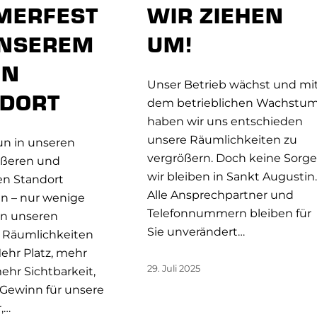
MERFEST
WIR ZIEHEN
UNSEREM
UM!
EN
Unser Betrieb wächst und mi
DORT
dem betrieblichen Wachstu
haben wir uns entschieden
unsere Räumlichkeiten zu
un in unseren
vergrößern. Doch keine Sorge
ößeren und
wir bleiben in Sankt Augustin.
n Standort
Alle Ansprechpartner und
 – nur wenige
Telefonnummern bleiben für
on unseren
Sie unverändert…
n Räumlichkeiten
Mehr Platz, mehr
29. Juli 2025
ehr Sichtbarkeit,
 Gewinn für unsere
,…