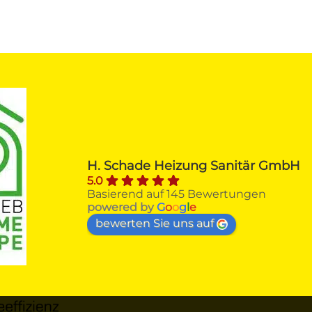
Alfred H.
vor 4 Monaten
Firma SCHADE Sankt Augustin 
H. Schade Heizung Sanitär GmbH
erhielt von mir nach Beratungs- und
5.0
Angebotsvergleichen den Zuschlag 
Basierend auf 145 Bewertungen
zum Austausch meines über 40 
powered by
G
o
o
g
l
e
Jahre Viessmann-Gasheizkessel 
bewerten Sie uns auf
gegen einen ÖKOFEN-Pellet - 
Heizkessel mit Solarthermie.Von der
ersten Kontaktaufnahme über 
Beratung, Angebot, 
Auftragsannahme, Unterstützung be