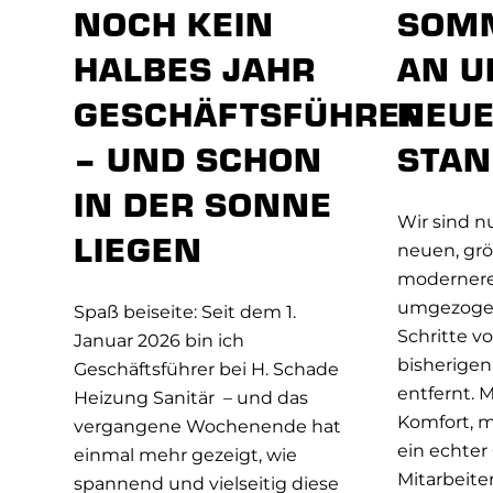
NOCH KEIN
SOM
HALBES JAHR
AN 
GESCHÄFTSFÜHRER
NEU
– UND SCHON
STAN
IN DER SONNE
Wir sind n
LIEGEN
neuen, gr
modernere
umgezogen
Spaß beiseite: Seit dem 1.
Schritte v
Januar 2026 bin ich
bisherige
Geschäftsführer bei H. Schade
entfernt. 
Heizung Sanitär – und das
Komfort, m
vergangene Wochenende hat
ein echter
einmal mehr gezeigt, wie
Mitarbeiter
spannend und vielseitig diese