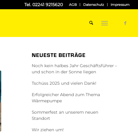
Tel. 02241 9215620
AGB
Datenschutz
Impressum
NEUESTE BEITRÄGE
Noch kein halbes Jahr Geschäftsführer –
und schon in der Sonne liegen
Tschüss 2025 und vielen Dank!
Erfolgreicher Abend zum Thema
Wärmepumpe
Sommerfest an unserem neuen
Standort
Wir ziehen um!