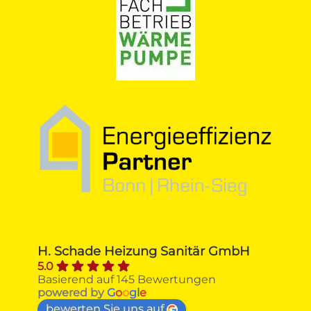
H. Schade Heizung Sanitär GmbH
5.0
Basierend auf 145 Bewertungen
powered by
G
o
o
g
l
e
bewerten Sie uns auf