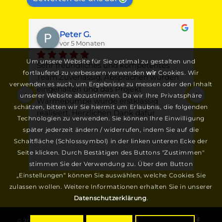
Peter G.
vor 5 Monaten
Um unsere Website für Sie optimal zu gestalten und
t 
Sehr freundliches und kompetentes 
Ges
fortlaufend zu verbessern verwenden
wir
Cookies. Wir
Team.Zuverlässig, Absprachen wurden 
Jun
verwenden es auch, um Ergebnisse zu messen oder den Inhalt
eingehalten und das Projekt 
War
unserer Website abzustimmen. Da wir Ihre Privatsphäre
e 
Wärmepumpe wurde erstklassig 
Fa.
schätzen, bitten wir Sie hiermit um Erlaubnis, die folgenden
en 
realisiert. Herzlichen Dank dafür
mit
Technologien zu verwenden. Sie können Ihre Einwilligung
sof
später jederzeit ändern / widerrufen, indem Sie auf die
erm
Schaltfläche (Schlosssymbol) in der linken unteren Ecke der
ein
Seite klicken. Durch Bestätigen des Buttons "Zustimmen"
hat
stimmen Sie der Verwendung zu. Über den Button
n, 
nic
„Einstellungen“ können Sie auswählen, welche Cookies Sie
nd 
kom
zulassen wollen. Weitere Informationen erhalten Sie in unserer
es 
Datenschutzerklärung
.
Rep
r 
© 2026 H. Schade Heizung Sanitär GmbH