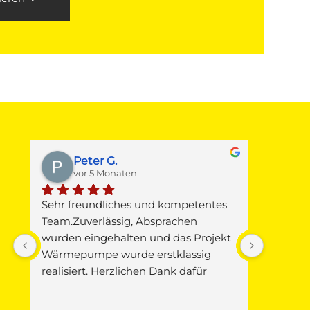
Peter G.
M
vor 5 Monaten
v
Sehr freundliches und kompetentes 
Gestern 
 
Team.Zuverlässig, Absprachen 
Junkers
wurden eingehalten und das Projekt 
Warmwas
Wärmepumpe wurde erstklassig 
Die Fa. 
realisiert. Herzlichen Dank dafür
Pitz mi
vorbei, d
 
Verursac