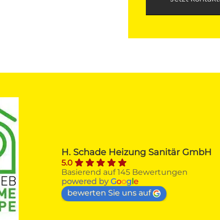
Alfred H.
vor 4 Monaten
Firma SCHADE Sankt Augustin 
H. Schade Heizung Sanitär GmbH
erhielt von mir nach Beratungs- und
5.0
Angebotsvergleichen den Zuschlag 
Basierend auf 145 Bewertungen
zum Austausch meines über 40 
powered by
G
o
o
g
l
e
Jahre Viessmann-Gasheizkessel 
bewerten Sie uns auf
gegen einen ÖKOFEN-Pellet - 
Heizkessel mit Solarthermie.Von der