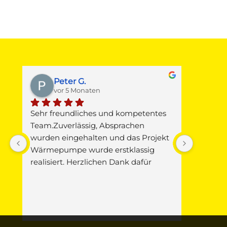
Peter G.
M
vor 5 Monaten
v
Sehr freundliches und kompetentes 
Gestern 
 
Team.Zuverlässig, Absprachen 
Junkers
wurden eingehalten und das Projekt 
Warmwas
Wärmepumpe wurde erstklassig 
Die Fa. 
realisiert. Herzlichen Dank dafür
Pitz mi
vorbei, d
 
Verursac
Wunder,
seinem F
i 
Jäger u