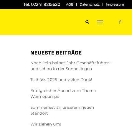
Tel. 02241 9215620
AGB
Datenschutz
Impressum
NEUESTE BEITRÄGE
Noch kein halbes Jahr Geschäftsführer –
und schon in der Sonne liegen
Tschüss 2025 und vielen Dank!
Erfolgreicher Abend zum Thema
Wärmepumpe
Sommerfest an unserem neuen
Standort
Wir ziehen um!