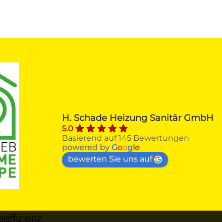
Alfred H.
vor 4 Monaten
Firma SCHADE Sankt Augustin 
H. Schade Heizung Sanitär GmbH
erhielt von mir nach Beratungs- und
5.0
Angebotsvergleichen den Zuschlag 
Basierend auf 145 Bewertungen
zum Austausch meines über 40 
powered by
G
o
o
g
l
e
Jahre Viessmann-Gasheizkessel 
bewerten Sie uns auf
gegen einen ÖKOFEN-Pellet - 
Heizkessel mit Solarthermie.Von der
ersten Kontaktaufnahme über 
Beratung, Angebot, 
Auftragsannahme, Unterstützung be