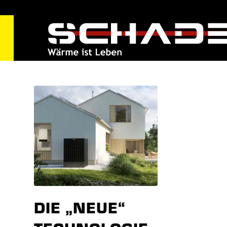
DIE „NEUE“