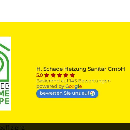
Alfred H.
vor 4 Monaten
Firma SCHADE Sankt Augustin 
H. Schade Heizung Sanitär GmbH
erhielt von mir nach Beratungs- und
5.0
Angebotsvergleichen den Zuschlag 
Basierend auf 145 Bewertungen
zum Austausch meines über 40 
powered by
G
o
o
g
l
e
Jahre Viessmann-Gasheizkessel 
bewerten Sie uns auf
gegen einen ÖKOFEN-Pellet - 
Heizkessel mit Solarthermie.Von der
ersten Kontaktaufnahme über 
Beratung, Angebot, 
Auftragsannahme, Unterstützung be