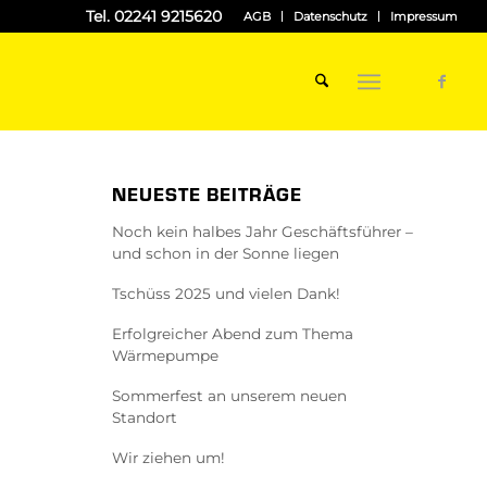
Tel. 02241 9215620
AGB
Datenschutz
Impressum
NEUESTE BEITRÄGE
Noch kein halbes Jahr Geschäftsführer –
und schon in der Sonne liegen
Tschüss 2025 und vielen Dank!
Erfolgreicher Abend zum Thema
Wärmepumpe
Sommerfest an unserem neuen
Standort
Wir ziehen um!