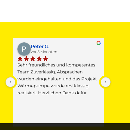
Peter G.
M
vor 5 Monaten
v
Sehr freundliches und kompetentes 
Gestern 
 
Team.Zuverlässig, Absprachen 
Junkers
wurden eingehalten und das Projekt 
Warmwas
Wärmepumpe wurde erstklassig 
Die Fa. 
realisiert. Herzlichen Dank dafür
Pitz mi
vorbei, d
 
Verursac
Wunder,
seinem F
i 
Jäger u