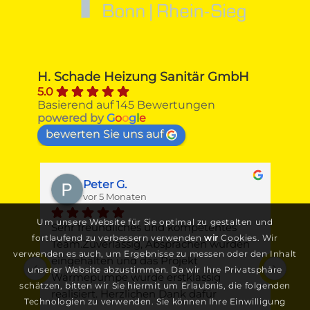
H. Schade Heizung Sanitär GmbH
5.0
Basierend auf 145 Bewertungen
powered by
G
o
o
g
l
e
bewerten Sie uns auf
Peter G.
vor 5 Monaten
Um unsere Website für Sie optimal zu gestalten und
t 
Sehr freundliches und kompetentes 
Ges
fortlaufend zu verbessern verwenden
wir
Cookies. Wir
Team.Zuverlässig, Absprachen wurden 
Jun
verwenden es auch, um Ergebnisse zu messen oder den Inhalt
eingehalten und das Projekt 
War
unserer Website abzustimmen. Da wir Ihre Privatsphäre
e 
Wärmepumpe wurde erstklassig 
Fa.
schätzen, bitten wir Sie hiermit um Erlaubnis, die folgenden
en 
realisiert. Herzlichen Dank dafür
mit
Technologien zu verwenden. Sie können Ihre Einwilligung