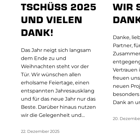
TSCHÜSS 2025
WIR 
UND VIELEN
DANK
DANK!
Danke, li
Partner, f
Das Jahr neigt sich langsam
Zusammena
dem Ende zu und
entgegen
Weihnachten steht vor der
Vertrauen 
Tür. Wir wünschen allen
freuen uns
erholsame Feiertage, einen
neuen Proj
entspannten Jahresausklang
besonders 
und für das neue Jahr nur das
Dank an un
Beste. Darüber hinaus nutzen
wir die Gelegenheit und…
20. Dezembe
22. Dezember 2025