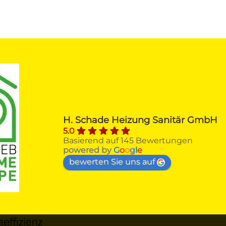
Alfred H.
vor 4 Monaten
Firma SCHADE Sankt Augustin 
H. Schade Heizung Sanitär GmbH
erhielt von mir nach Beratungs- und
5.0
Angebotsvergleichen den Zuschlag 
Basierend auf 145 Bewertungen
zum Austausch meines über 40 
powered by
G
o
o
g
l
e
Jahre Viessmann-Gasheizkessel 
bewerten Sie uns auf
gegen einen ÖKOFEN-Pellet - 
Heizkessel mit Solarthermie.Von der
ersten Kontaktaufnahme über 
Beratung, Angebot, 
Auftragsannahme, Unterstützung be