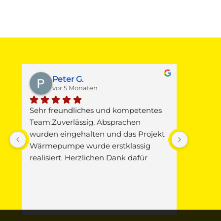
Peter G.
M
vor 5 Monaten
v
Sehr freundliches und kompetentes 
Gestern 
 
Team.Zuverlässig, Absprachen 
Junkers
wurden eingehalten und das Projekt 
Warmwas
Wärmepumpe wurde erstklassig 
Die Fa. 
realisiert. Herzlichen Dank dafür
Pitz mi
vorbei, d
 
Verursac
Wunder,
seinem F
i 
Jäger u