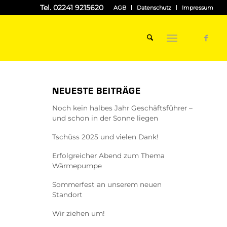
Tel. 02241 9215620
AGB
Datenschutz
Impressum
NEUESTE BEITRÄGE
Noch kein halbes Jahr Geschäftsführer –
und schon in der Sonne liegen
Tschüss 2025 und vielen Dank!
Erfolgreicher Abend zum Thema
Wärmepumpe
Sommerfest an unserem neuen
Standort
Wir ziehen um!