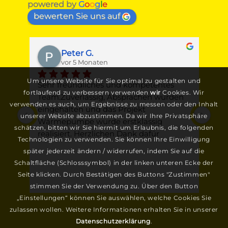
powered by
G
o
o
g
l
e
bewerten Sie uns auf
Peter G.
vor 5 Monaten
Um unsere Website für Sie optimal zu gestalten und
t 
Sehr freundliches und kompetentes 
Ges
fortlaufend zu verbessern verwenden
wir
Cookies. Wir
Team.Zuverlässig, Absprachen wurden 
Jun
verwenden es auch, um Ergebnisse zu messen oder den Inhalt
eingehalten und das Projekt 
War
unserer Website abzustimmen. Da wir Ihre Privatsphäre
e 
Wärmepumpe wurde erstklassig 
Fa.
schätzen, bitten wir Sie hiermit um Erlaubnis, die folgenden
en 
realisiert. Herzlichen Dank dafür
mit
Technologien zu verwenden. Sie können Ihre Einwilligung
sof
später jederzeit ändern / widerrufen, indem Sie auf die
erm
Schaltfläche (Schlosssymbol) in der linken unteren Ecke der
ein
Seite klicken. Durch Bestätigen des Buttons "Zustimmen"
hat
stimmen Sie der Verwendung zu. Über den Button
n, 
nic
„Einstellungen“ können Sie auswählen, welche Cookies Sie
nd 
kom
zulassen wollen. Weitere Informationen erhalten Sie in unserer
es 
Datenschutzerklärung
.